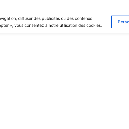
La vie au Meridiem
Laval
St-Jérôme
Devenir 
vigation, diffuser des publicités ou des contenus
Perso
epter », vous consentez à notre utilisation des cookies.
Un quartier 
fait bon viv
Suivez Fanny, notre gestion
guidée du Meridiem Laval! N
baignés de lumière, avec un 
appartements sont spacieux,
rangement et incluent des 
À quand votre après-midi B
condo?
Devenir locataire