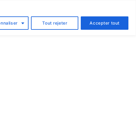
locataire
Promotions
Galerie
Contact
FR
nnaliser
Tout rejeter
Accepter tout
paisible où il
re
naire d’immeuble, pour une visite
os espaces sont accueillants et
accès direct à la rivière. Les
 bien divisés, offrent beaucoup de
électroménagers haut de gamme.
BQ et piscine dans votre nouveau