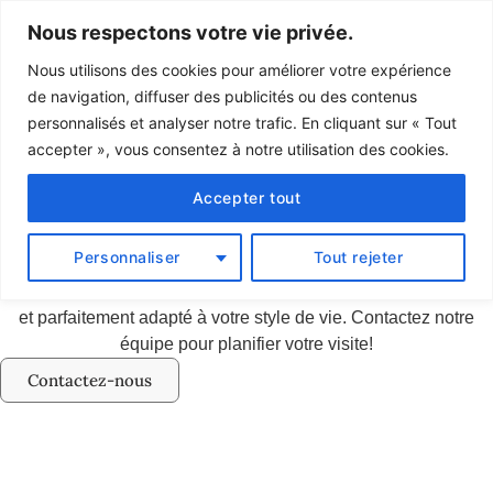
Nous respectons votre vie privée.
Nous utilisons des cookies pour améliorer votre expérience
de navigation, diffuser des publicités ou des contenus
Promotions
personnalisés et analyser notre trafic. En cliquant sur « Tout
accepter », vous consentez à notre utilisation des cookies.
Accepter tout
En cours
C’est le moment idéal pour emménager au Meridiem! Que vous
Personnaliser
Tout rejeter
choisissiez Laval ou St-Jérôme, profitez de nos offres en
vigueur pour vivre dans un environnement moderne, lumineux
et parfaitement adapté à votre style de vie. Contactez notre
équipe pour planifier votre visite!
Contactez-nous