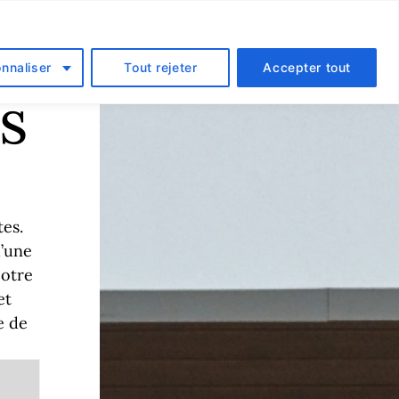
locataire
Promotions
Galerie
Contact
FR
nnaliser
Tout rejeter
Accepter tout
s
tes.
d’une
Notre
et
e de